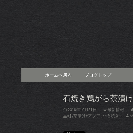
西川口から徒歩4分にある
運」。白レバーやハツとい
西川口の焼
の最新情
コンテンツへ移動
ホームへ戻る
ブログトップ
石焼き鶏がら茶漬
2018年10月31日
最新情報
品#お茶漬け#アツアツ#石焼き
s