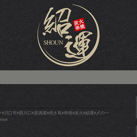
、カウンターで食べるアツアツの焼鳥が人
った串焼きだけでなく、宴会でも人気の
き鳥居酒屋「炭
報
け
#川口市#西川口#居酒屋#焼き鳥#串焼#炭火#紹運#〆の一
houn