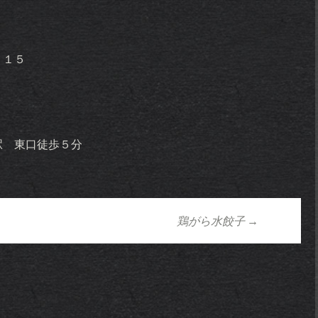
－１５
駅 東口徒歩５分
鶏がら水餃子
→
ョン