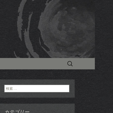
気の焼き鳥居酒屋「炭火串焼 紹
モツ鍋もおすすめです。
火串焼 紹運」
検
索:
検索:
カテゴリー