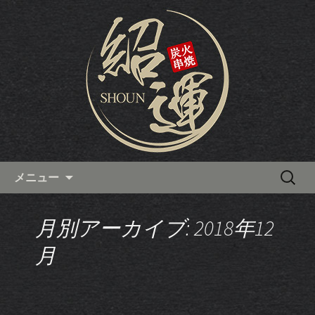
西川口から徒歩4分にある、カウンター
で食べるアツアツの焼鳥が人気の焼き
西川口の焼き鳥居酒屋「炭火串
鳥居酒屋「炭火串焼 紹運」。白レバー
焼 紹運」の最新情報
やハツといった串焼きだけでなく、宴
会でも人気のモツ鍋もおすすめです。
コンテンツへ移動
検
メニュー
索:
月別アーカイブ: 2018年12
月