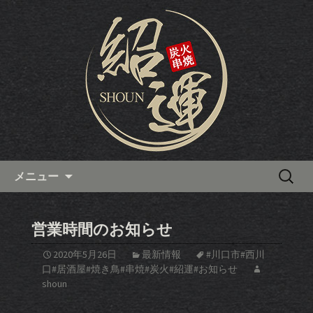
西川口から徒歩4分にある、カウンター
で食べるアツアツの焼鳥が人気の焼き
西川口の焼き鳥居酒屋「炭火串
鳥居酒屋「炭火串焼 紹運」。白レバー
焼 紹運」の最新情報
やハツといった串焼きだけでなく、宴
会でも人気のモツ鍋もおすすめです。
コンテンツへ移動
検
メニュー
索:
営業時間のお知らせ
2020年5月26日
最新情報
#川口市#西川
口#居酒屋#焼き鳥#串焼#炭火#紹運#お知らせ
shoun