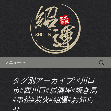
西川口から徒歩4分にある、カウンター
で食べるアツアツの焼鳥が人気の焼き
西川口の焼き鳥居酒屋「炭火串
鳥居酒屋「炭火串焼 紹運」。白レバー
焼 紹運」の最新情報
やハツといった串焼きだけでなく、宴
会でも人気のモツ鍋もおすすめです。
コンテンツへ移動
検
メニュー
索:
タグ別アーカイブ: #川口
市#西川口#居酒屋#焼き鳥
#串焼#炭火#紹運#お知ら
せ